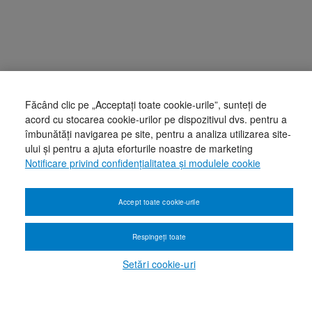
Făcând clic pe „Acceptați toate cookie-urile”, sunteți de
acord cu stocarea cookie-urilor pe dispozitivul dvs. pentru a
îmbunătăți navigarea pe site, pentru a analiza utilizarea site-
ului și pentru a ajuta eforturile noastre de marketing
Notificare privind confidențialitatea și modulele cookie
Accept toate cookie-urile
Respingeți toate
Setări cookie-uri