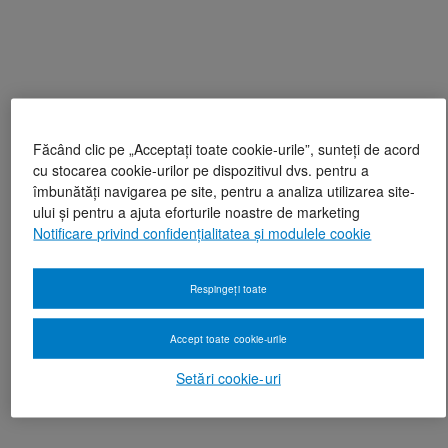
Făcând clic pe „Acceptați toate cookie-urile”, sunteți de acord
cu stocarea cookie-urilor pe dispozitivul dvs. pentru a
îmbunătăți navigarea pe site, pentru a analiza utilizarea site-
ului și pentru a ajuta eforturile noastre de marketing
Notificare privind confidențialitatea și modulele cookie
Respingeți toate
Accept toate cookie-urile
Setări cookie-uri