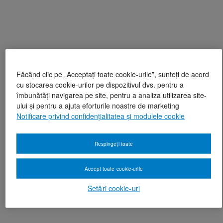
Făcând clic pe „Acceptați toate cookie-urile”, sunteți de acord
cu stocarea cookie-urilor pe dispozitivul dvs. pentru a
îmbunătăți navigarea pe site, pentru a analiza utilizarea site-
ului și pentru a ajuta eforturile noastre de marketing
Notificare privind confidențialitatea și modulele cookie
Respingeți toate
Accept toate cookie-urile
Setări cookie-uri