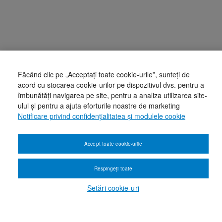
Făcând clic pe „Acceptați toate cookie-urile”, sunteți de
acord cu stocarea cookie-urilor pe dispozitivul dvs. pentru a
îmbunătăți navigarea pe site, pentru a analiza utilizarea site-
ului și pentru a ajuta eforturile noastre de marketing
Notificare privind confidențialitatea și modulele cookie
Accept toate cookie-urile
Respingeți toate
Setări cookie-uri