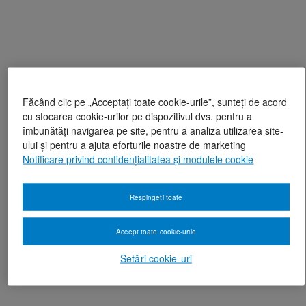
Făcând clic pe „Acceptați toate cookie-urile”, sunteți de acord
cu stocarea cookie-urilor pe dispozitivul dvs. pentru a
îmbunătăți navigarea pe site, pentru a analiza utilizarea site-
ului și pentru a ajuta eforturile noastre de marketing
Notificare privind confidențialitatea și modulele cookie
Respingeți toate
Accept toate cookie-urile
Setări cookie-uri