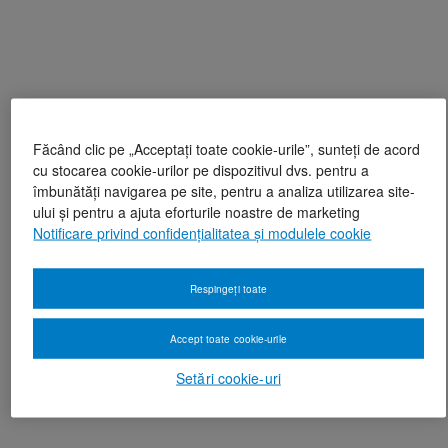
Făcând clic pe „Acceptați toate cookie-urile”, sunteți de acord
cu stocarea cookie-urilor pe dispozitivul dvs. pentru a
îmbunătăți navigarea pe site, pentru a analiza utilizarea site-
ului și pentru a ajuta eforturile noastre de marketing
Notificare privind confidențialitatea și modulele cookie
Respingeți toate
Accept toate cookie-urile
Setări cookie-uri