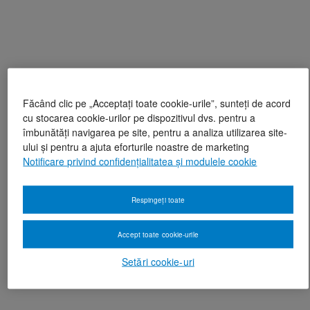
Făcând clic pe „Acceptați toate cookie-urile”, sunteți de acord
cu stocarea cookie-urilor pe dispozitivul dvs. pentru a
îmbunătăți navigarea pe site, pentru a analiza utilizarea site-
ului și pentru a ajuta eforturile noastre de marketing
Notificare privind confidențialitatea și modulele cookie
Respingeți toate
Accept toate cookie-urile
Setări cookie-uri