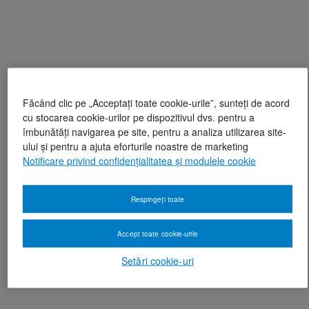
Făcând clic pe „Acceptați toate cookie-urile”, sunteți de acord
cu stocarea cookie-urilor pe dispozitivul dvs. pentru a
îmbunătăți navigarea pe site, pentru a analiza utilizarea site-
ului și pentru a ajuta eforturile noastre de marketing
Notificare privind confidențialitatea și modulele cookie
Respingeți toate
Accept toate cookie-urile
Setări cookie-uri