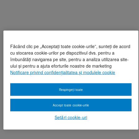
Făcând clic pe „Acceptați toate cookie-urile”, sunteți de acord
cu stocarea cookie-urilor pe dispozitivul dvs. pentru a
îmbunătăți navigarea pe site, pentru a analiza utilizarea site-
ului și pentru a ajuta eforturile noastre de marketing
Notificare privind confidențialitatea și modulele cookie
Respingeți toate
Accept toate cookie-urile
Setări cookie-uri