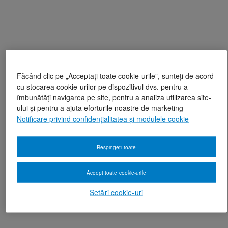
Făcând clic pe „Acceptați toate cookie-urile”, sunteți de acord
cu stocarea cookie-urilor pe dispozitivul dvs. pentru a
îmbunătăți navigarea pe site, pentru a analiza utilizarea site-
ului și pentru a ajuta eforturile noastre de marketing
Notificare privind confidențialitatea și modulele cookie
Respingeți toate
Accept toate cookie-urile
Setări cookie-uri