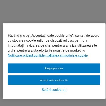
Făcând clic pe „Acceptați toate cookie-urile”, sunteți de acord
cu stocarea cookie-urilor pe dispozitivul dvs. pentru a
îmbunătăți navigarea pe site, pentru a analiza utilizarea site-
ului și pentru a ajuta eforturile noastre de marketing
Notificare privind confidențialitatea și modulele cookie
Respingeți toate
Accept toate cookie-urile
Setări cookie-uri