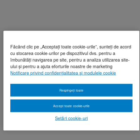
Făcând clic pe „Acceptați toate cookie-urile”, sunteți de acord
cu stocarea cookie-urilor pe dispozitivul dvs. pentru a
îmbunătăți navigarea pe site, pentru a analiza utilizarea site-
ului și pentru a ajuta eforturile noastre de marketing
Notificare privind confidențialitatea și modulele cookie
Respingeți toate
Accept toate cookie-urile
Setări cookie-uri