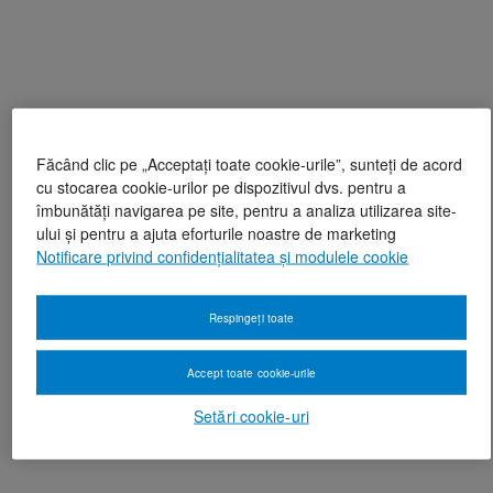
Făcând clic pe „Acceptați toate cookie-urile”, sunteți de acord
cu stocarea cookie-urilor pe dispozitivul dvs. pentru a
îmbunătăți navigarea pe site, pentru a analiza utilizarea site-
ului și pentru a ajuta eforturile noastre de marketing
Notificare privind confidențialitatea și modulele cookie
Respingeți toate
Accept toate cookie-urile
Setări cookie-uri