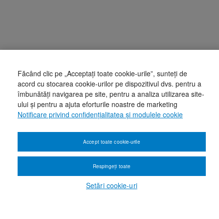
Făcând clic pe „Acceptați toate cookie-urile”, sunteți de
acord cu stocarea cookie-urilor pe dispozitivul dvs. pentru a
îmbunătăți navigarea pe site, pentru a analiza utilizarea site-
ului și pentru a ajuta eforturile noastre de marketing
Notificare privind confidențialitatea și modulele cookie
Accept toate cookie-urile
Respingeți toate
Setări cookie-uri