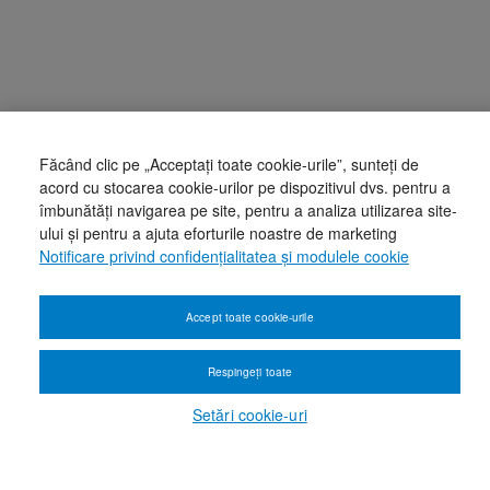
Făcând clic pe „Acceptați toate cookie-urile”, sunteți de
acord cu stocarea cookie-urilor pe dispozitivul dvs. pentru a
îmbunătăți navigarea pe site, pentru a analiza utilizarea site-
ului și pentru a ajuta eforturile noastre de marketing
Notificare privind confidențialitatea și modulele cookie
Accept toate cookie-urile
Respingeți toate
Setări cookie-uri