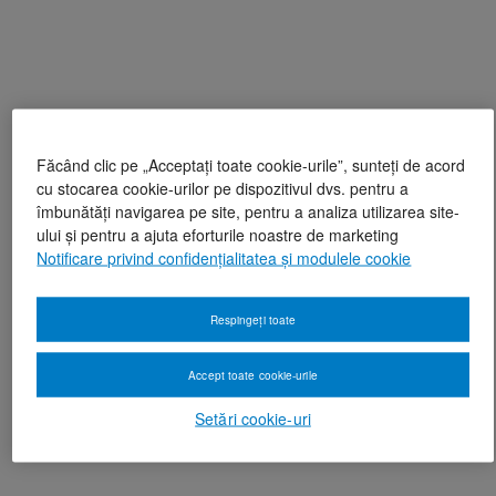
Făcând clic pe „Acceptați toate cookie-urile”, sunteți de acord
cu stocarea cookie-urilor pe dispozitivul dvs. pentru a
îmbunătăți navigarea pe site, pentru a analiza utilizarea site-
ului și pentru a ajuta eforturile noastre de marketing
Notificare privind confidențialitatea și modulele cookie
Respingeți toate
Accept toate cookie-urile
Setări cookie-uri