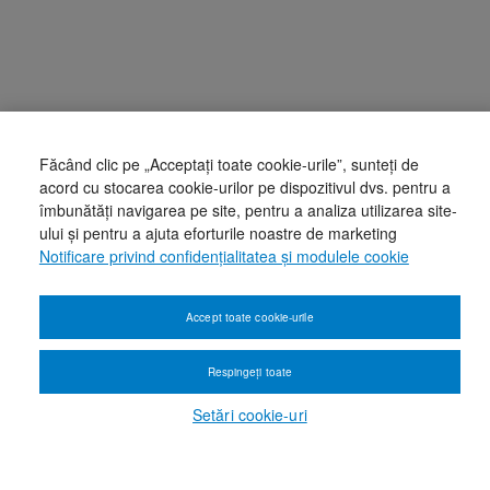
Făcând clic pe „Acceptați toate cookie-urile”, sunteți de
acord cu stocarea cookie-urilor pe dispozitivul dvs. pentru a
îmbunătăți navigarea pe site, pentru a analiza utilizarea site-
ului și pentru a ajuta eforturile noastre de marketing
Notificare privind confidențialitatea și modulele cookie
Accept toate cookie-urile
Respingeți toate
Setări cookie-uri