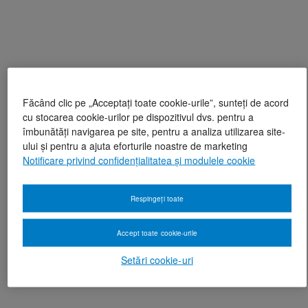
Făcând clic pe „Acceptați toate cookie-urile”, sunteți de acord
cu stocarea cookie-urilor pe dispozitivul dvs. pentru a
îmbunătăți navigarea pe site, pentru a analiza utilizarea site-
ului și pentru a ajuta eforturile noastre de marketing
Notificare privind confidențialitatea și modulele cookie
Respingeți toate
Accept toate cookie-urile
Setări cookie-uri