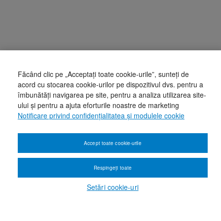
Făcând clic pe „Acceptați toate cookie-urile”, sunteți de
acord cu stocarea cookie-urilor pe dispozitivul dvs. pentru a
îmbunătăți navigarea pe site, pentru a analiza utilizarea site-
ului și pentru a ajuta eforturile noastre de marketing
Notificare privind confidențialitatea și modulele cookie
Accept toate cookie-urile
Respingeți toate
Setări cookie-uri