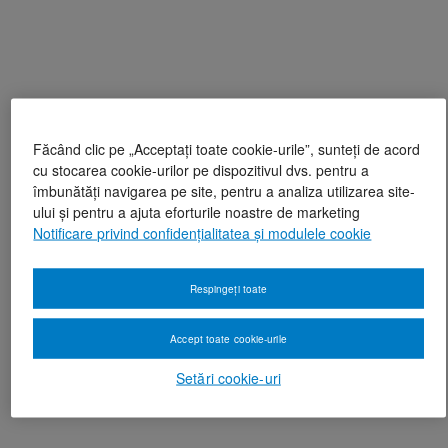
Făcând clic pe „Acceptați toate cookie-urile”, sunteți de acord
cu stocarea cookie-urilor pe dispozitivul dvs. pentru a
îmbunătăți navigarea pe site, pentru a analiza utilizarea site-
ului și pentru a ajuta eforturile noastre de marketing
Notificare privind confidențialitatea și modulele cookie
Respingeți toate
Accept toate cookie-urile
Setări cookie-uri