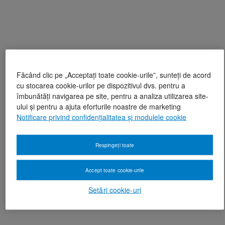
Făcând clic pe „Acceptați toate cookie-urile”, sunteți de acord
cu stocarea cookie-urilor pe dispozitivul dvs. pentru a
îmbunătăți navigarea pe site, pentru a analiza utilizarea site-
ului și pentru a ajuta eforturile noastre de marketing
Notificare privind confidențialitatea și modulele cookie
Respingeți toate
Accept toate cookie-urile
Setări cookie-uri