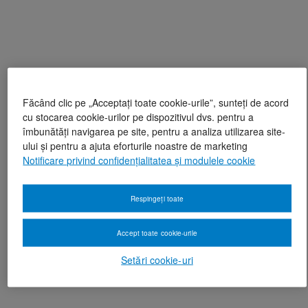
Făcând clic pe „Acceptați toate cookie-urile”, sunteți de acord
cu stocarea cookie-urilor pe dispozitivul dvs. pentru a
îmbunătăți navigarea pe site, pentru a analiza utilizarea site-
ului și pentru a ajuta eforturile noastre de marketing
Notificare privind confidențialitatea și modulele cookie
Respingeți toate
Accept toate cookie-urile
Setări cookie-uri