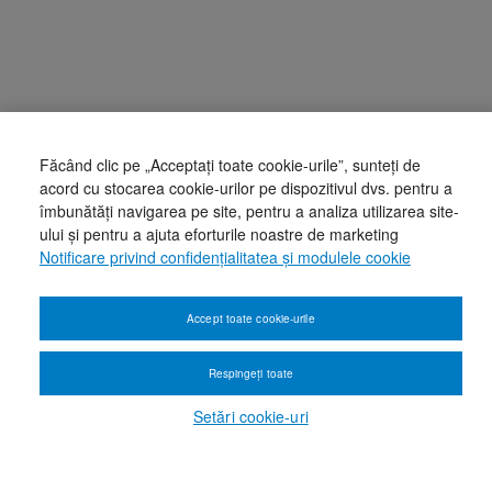
Făcând clic pe „Acceptați toate cookie-urile”, sunteți de
acord cu stocarea cookie-urilor pe dispozitivul dvs. pentru a
îmbunătăți navigarea pe site, pentru a analiza utilizarea site-
ului și pentru a ajuta eforturile noastre de marketing
Notificare privind confidențialitatea și modulele cookie
Accept toate cookie-urile
Respingeți toate
Setări cookie-uri