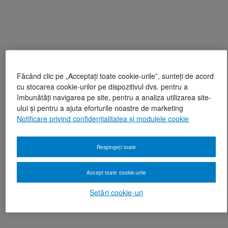
Făcând clic pe „Acceptați toate cookie-urile”, sunteți de acord
cu stocarea cookie-urilor pe dispozitivul dvs. pentru a
îmbunătăți navigarea pe site, pentru a analiza utilizarea site-
ului și pentru a ajuta eforturile noastre de marketing
Notificare privind confidențialitatea și modulele cookie
Respingeți toate
Accept toate cookie-urile
Setări cookie-uri