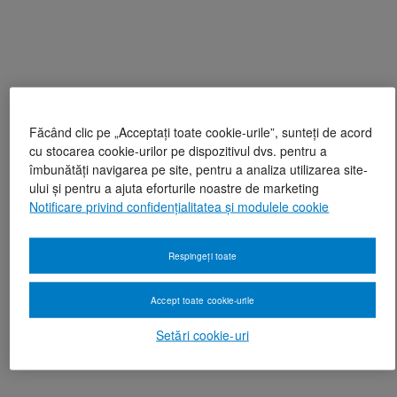
Făcând clic pe „Acceptați toate cookie-urile”, sunteți de acord
cu stocarea cookie-urilor pe dispozitivul dvs. pentru a
îmbunătăți navigarea pe site, pentru a analiza utilizarea site-
ului și pentru a ajuta eforturile noastre de marketing
Notificare privind confidențialitatea și modulele cookie
Respingeți toate
Accept toate cookie-urile
Setări cookie-uri