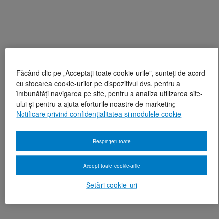
Făcând clic pe „Acceptați toate cookie-urile”, sunteți de acord
cu stocarea cookie-urilor pe dispozitivul dvs. pentru a
îmbunătăți navigarea pe site, pentru a analiza utilizarea site-
ului și pentru a ajuta eforturile noastre de marketing
Notificare privind confidențialitatea și modulele cookie
Respingeți toate
Accept toate cookie-urile
Setări cookie-uri