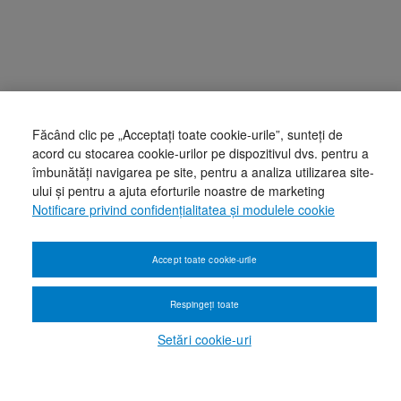
Făcând clic pe „Acceptați toate cookie-urile”, sunteți de
acord cu stocarea cookie-urilor pe dispozitivul dvs. pentru a
îmbunătăți navigarea pe site, pentru a analiza utilizarea site-
ului și pentru a ajuta eforturile noastre de marketing
Notificare privind confidențialitatea și modulele cookie
Accept toate cookie-urile
Respingeți toate
Setări cookie-uri