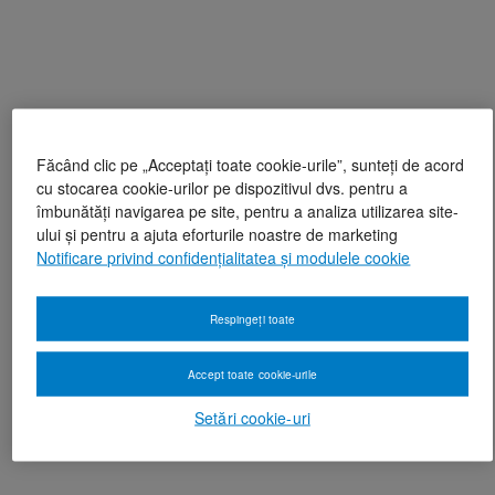
Făcând clic pe „Acceptați toate cookie-urile”, sunteți de acord
cu stocarea cookie-urilor pe dispozitivul dvs. pentru a
îmbunătăți navigarea pe site, pentru a analiza utilizarea site-
ului și pentru a ajuta eforturile noastre de marketing
Notificare privind confidențialitatea și modulele cookie
Respingeți toate
Accept toate cookie-urile
Setări cookie-uri