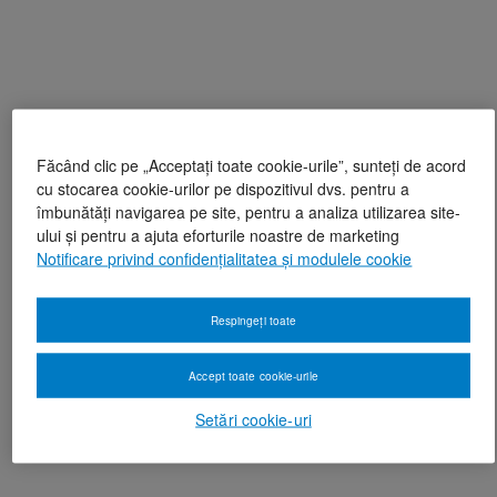
Făcând clic pe „Acceptați toate cookie-urile”, sunteți de acord
cu stocarea cookie-urilor pe dispozitivul dvs. pentru a
îmbunătăți navigarea pe site, pentru a analiza utilizarea site-
ului și pentru a ajuta eforturile noastre de marketing
Notificare privind confidențialitatea și modulele cookie
Respingeți toate
Accept toate cookie-urile
Setări cookie-uri