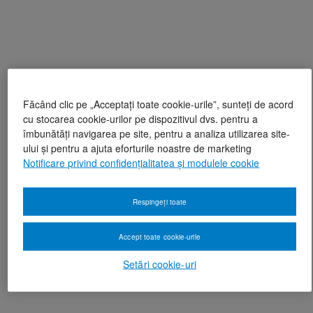
Făcând clic pe „Acceptați toate cookie-urile”, sunteți de acord
cu stocarea cookie-urilor pe dispozitivul dvs. pentru a
îmbunătăți navigarea pe site, pentru a analiza utilizarea site-
ului și pentru a ajuta eforturile noastre de marketing
Notificare privind confidențialitatea și modulele cookie
Respingeți toate
Accept toate cookie-urile
Setări cookie-uri