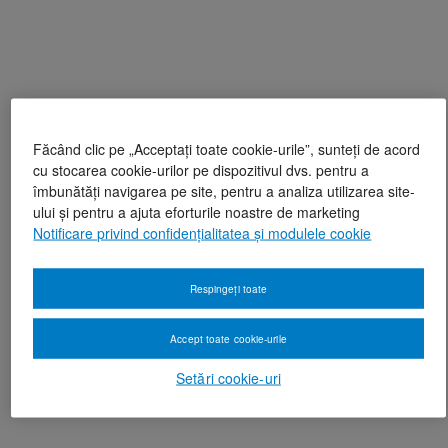
Făcând clic pe „Acceptați toate cookie-urile”, sunteți de acord
cu stocarea cookie-urilor pe dispozitivul dvs. pentru a
îmbunătăți navigarea pe site, pentru a analiza utilizarea site-
ului și pentru a ajuta eforturile noastre de marketing
Notificare privind confidențialitatea și modulele cookie
Respingeți toate
Accept toate cookie-urile
Setări cookie-uri