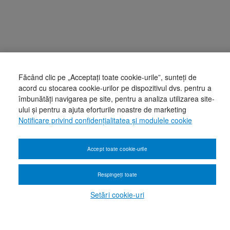
Făcând clic pe „Acceptați toate cookie-urile”, sunteți de
acord cu stocarea cookie-urilor pe dispozitivul dvs. pentru a
îmbunătăți navigarea pe site, pentru a analiza utilizarea site-
ului și pentru a ajuta eforturile noastre de marketing
Notificare privind confidențialitatea și modulele cookie
Accept toate cookie-urile
Respingeți toate
Setări cookie-uri