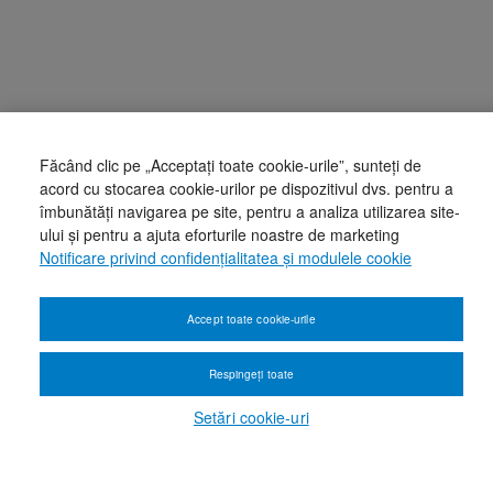
Făcând clic pe „Acceptați toate cookie-urile”, sunteți de
acord cu stocarea cookie-urilor pe dispozitivul dvs. pentru a
îmbunătăți navigarea pe site, pentru a analiza utilizarea site-
ului și pentru a ajuta eforturile noastre de marketing
Notificare privind confidențialitatea și modulele cookie
Accept toate cookie-urile
Respingeți toate
Setări cookie-uri