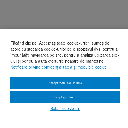
Făcând clic pe „Acceptați toate cookie-urile”, sunteți de
acord cu stocarea cookie-urilor pe dispozitivul dvs. pentru a
îmbunătăți navigarea pe site, pentru a analiza utilizarea site-
ului și pentru a ajuta eforturile noastre de marketing
Notificare privind confidențialitatea și modulele cookie
Accept toate cookie-urile
Respingeți toate
Setări cookie-uri