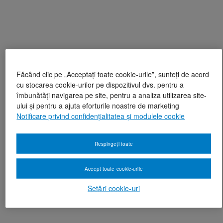
Făcând clic pe „Acceptați toate cookie-urile”, sunteți de acord
cu stocarea cookie-urilor pe dispozitivul dvs. pentru a
îmbunătăți navigarea pe site, pentru a analiza utilizarea site-
ului și pentru a ajuta eforturile noastre de marketing
Notificare privind confidențialitatea și modulele cookie
Respingeți toate
Accept toate cookie-urile
Setări cookie-uri