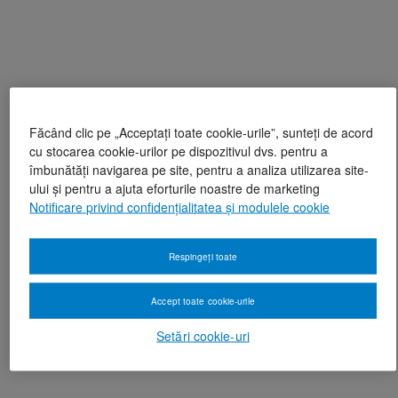
Făcând clic pe „Acceptați toate cookie-urile”, sunteți de acord
cu stocarea cookie-urilor pe dispozitivul dvs. pentru a
îmbunătăți navigarea pe site, pentru a analiza utilizarea site-
ului și pentru a ajuta eforturile noastre de marketing
Notificare privind confidențialitatea și modulele cookie
Respingeți toate
Accept toate cookie-urile
Setări cookie-uri