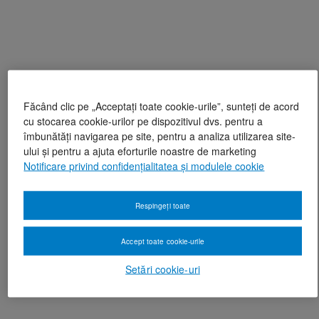
Făcând clic pe „Acceptați toate cookie-urile”, sunteți de acord
cu stocarea cookie-urilor pe dispozitivul dvs. pentru a
îmbunătăți navigarea pe site, pentru a analiza utilizarea site-
ului și pentru a ajuta eforturile noastre de marketing
Notificare privind confidențialitatea și modulele cookie
Respingeți toate
Accept toate cookie-urile
Setări cookie-uri