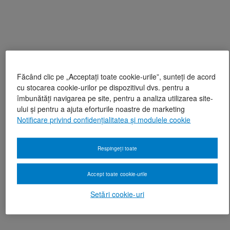
Făcând clic pe „Acceptați toate cookie-urile”, sunteți de acord
cu stocarea cookie-urilor pe dispozitivul dvs. pentru a
îmbunătăți navigarea pe site, pentru a analiza utilizarea site-
ului și pentru a ajuta eforturile noastre de marketing
Notificare privind confidențialitatea și modulele cookie
Respingeți toate
Accept toate cookie-urile
Setări cookie-uri