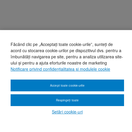
Făcând clic pe „Acceptați toate cookie-urile”, sunteți de
acord cu stocarea cookie-urilor pe dispozitivul dvs. pentru a
îmbunătăți navigarea pe site, pentru a analiza utilizarea site-
ului și pentru a ajuta eforturile noastre de marketing
Notificare privind confidențialitatea și modulele cookie
Accept toate cookie-urile
Respingeți toate
Setări cookie-uri