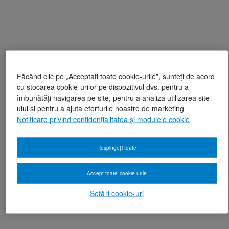
Făcând clic pe „Acceptați toate cookie-urile”, sunteți de acord
cu stocarea cookie-urilor pe dispozitivul dvs. pentru a
îmbunătăți navigarea pe site, pentru a analiza utilizarea site-
ului și pentru a ajuta eforturile noastre de marketing
Notificare privind confidențialitatea și modulele cookie
Respingeți toate
Accept toate cookie-urile
Setări cookie-uri