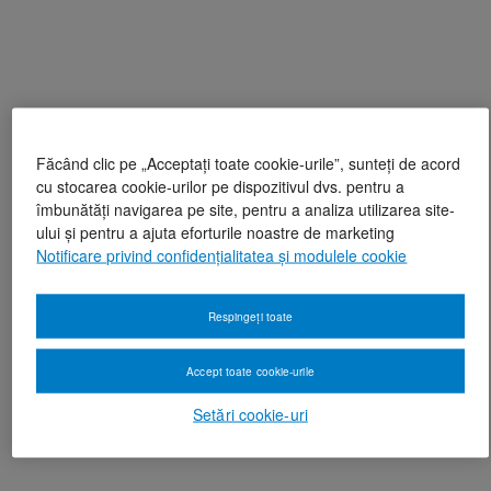
Făcând clic pe „Acceptați toate cookie-urile”, sunteți de acord
cu stocarea cookie-urilor pe dispozitivul dvs. pentru a
îmbunătăți navigarea pe site, pentru a analiza utilizarea site-
ului și pentru a ajuta eforturile noastre de marketing
Notificare privind confidențialitatea și modulele cookie
Respingeți toate
Accept toate cookie-urile
Setări cookie-uri