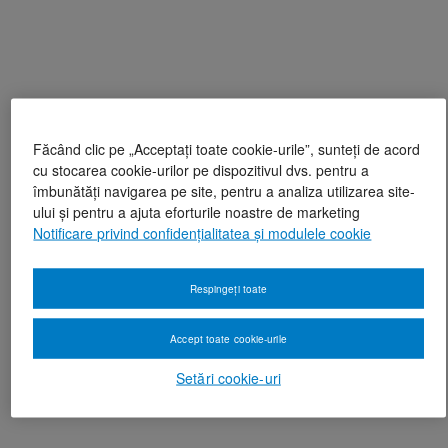
Făcând clic pe „Acceptați toate cookie-urile”, sunteți de acord
cu stocarea cookie-urilor pe dispozitivul dvs. pentru a
îmbunătăți navigarea pe site, pentru a analiza utilizarea site-
ului și pentru a ajuta eforturile noastre de marketing
Notificare privind confidențialitatea și modulele cookie
Respingeți toate
Accept toate cookie-urile
Setări cookie-uri