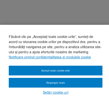
Făcând clic pe „Acceptați toate cookie-urile”, sunteți de
acord cu stocarea cookie-urilor pe dispozitivul dvs. pentru a
îmbunătăți navigarea pe site, pentru a analiza utilizarea site-
ului și pentru a ajuta eforturile noastre de marketing
Notificare privind confidențialitatea și modulele cookie
Accept toate cookie-urile
Respingeți toate
Setări cookie-uri