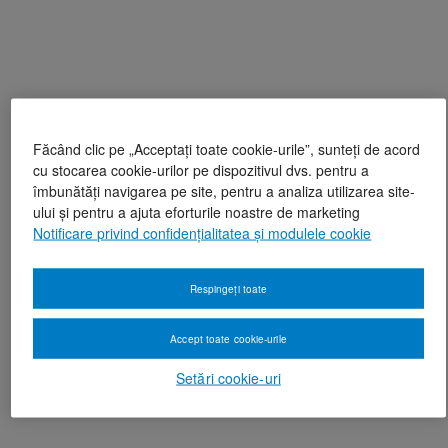
Făcând clic pe „Acceptați toate cookie-urile”, sunteți de acord
cu stocarea cookie-urilor pe dispozitivul dvs. pentru a
îmbunătăți navigarea pe site, pentru a analiza utilizarea site-
ului și pentru a ajuta eforturile noastre de marketing
Notificare privind confidențialitatea și modulele cookie
Respingeți toate
Accept toate cookie-urile
Setări cookie-uri