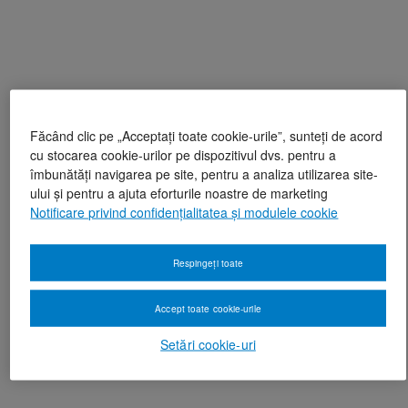
Făcând clic pe „Acceptați toate cookie-urile”, sunteți de acord
cu stocarea cookie-urilor pe dispozitivul dvs. pentru a
îmbunătăți navigarea pe site, pentru a analiza utilizarea site-
ului și pentru a ajuta eforturile noastre de marketing
Notificare privind confidențialitatea și modulele cookie
Respingeți toate
Accept toate cookie-urile
Setări cookie-uri