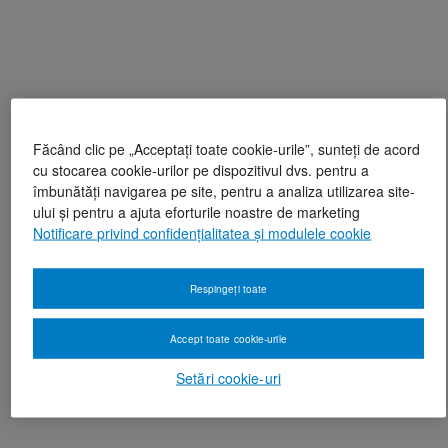
Făcând clic pe „Acceptați toate cookie-urile”, sunteți de acord
cu stocarea cookie-urilor pe dispozitivul dvs. pentru a
îmbunătăți navigarea pe site, pentru a analiza utilizarea site-
ului și pentru a ajuta eforturile noastre de marketing
Notificare privind confidențialitatea și modulele cookie
Respingeți toate
Accept toate cookie-urile
Setări cookie-uri