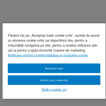
Făcând clic pe „Acceptați toate cookie-urile”, sunteți de acord
cu stocarea cookie-urilor pe dispozitivul dvs. pentru a
îmbunătăți navigarea pe site, pentru a analiza utilizarea site-
ului și pentru a ajuta eforturile noastre de marketing
Notificare privind confidențialitatea și modulele cookie
Respingeți toate
Accept toate cookie-urile
Setări cookie-uri