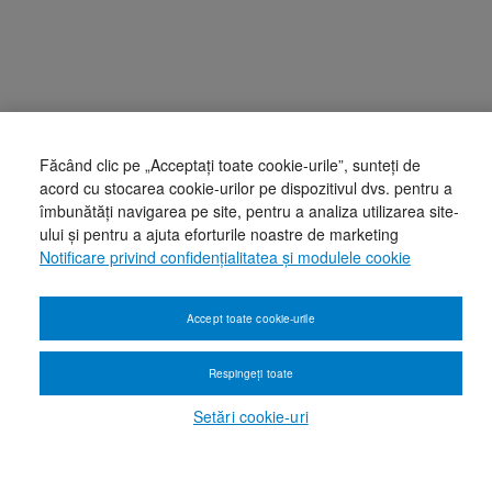
Făcând clic pe „Acceptați toate cookie-urile”, sunteți de
acord cu stocarea cookie-urilor pe dispozitivul dvs. pentru a
îmbunătăți navigarea pe site, pentru a analiza utilizarea site-
ului și pentru a ajuta eforturile noastre de marketing
Notificare privind confidențialitatea și modulele cookie
Accept toate cookie-urile
Respingeți toate
Setări cookie-uri