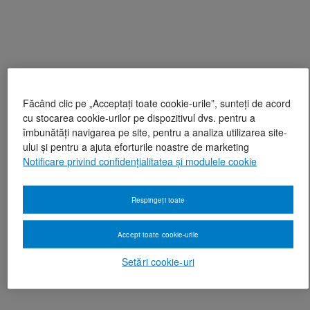
Făcând clic pe „Acceptați toate cookie-urile”, sunteți de acord
cu stocarea cookie-urilor pe dispozitivul dvs. pentru a
îmbunătăți navigarea pe site, pentru a analiza utilizarea site-
ului și pentru a ajuta eforturile noastre de marketing
Notificare privind confidențialitatea și modulele cookie
Respingeți toate
Accept toate cookie-urile
Setări cookie-uri