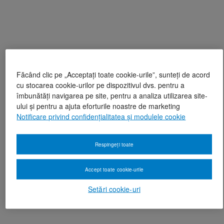
Făcând clic pe „Acceptați toate cookie-urile”, sunteți de acord
cu stocarea cookie-urilor pe dispozitivul dvs. pentru a
îmbunătăți navigarea pe site, pentru a analiza utilizarea site-
ului și pentru a ajuta eforturile noastre de marketing
Notificare privind confidențialitatea și modulele cookie
Respingeți toate
Accept toate cookie-urile
Setări cookie-uri